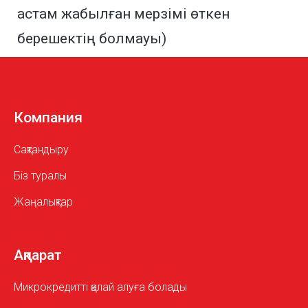
астам жабылған мерзімі өткен
берешектің болмауы)
Компания
Сақтандыру
Біз туралы
Жаңалықтар
Ақпарат
Микрокредитті қалай алуға болады