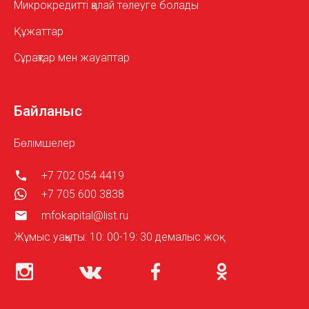
Микрокредитті қалай төлеуге болады
Құжаттар
Сұрақтар мен жауаптар
Байланыс
Бөлімшелер
+7 702 054 4419
+7 705 600 3838
mfokapital@list.ru
Жұмыс уақыты: 10: 00-19: 30 демалыс жоқ