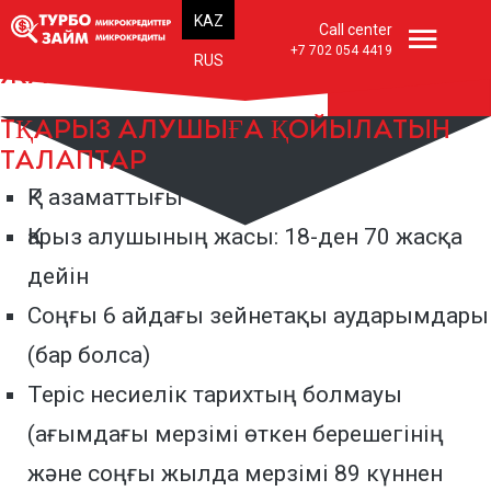
СІЗДІҢ СЕНІМДІ
Тіліңізді таңдаңыз
KAZ
Call center
ҚАРЖЫЛЫҚ
+7 702 054 4419
RUS
ЖАСТЫҒЫҢЫЗ!
ТҚАРЫЗ АЛУШЫҒА ҚОЙЫЛАТЫН
ТАЛАПТАР
ҚР азаматтығы
Қарыз алушының жасы: 18-ден 70 жасқа
дейін
Соңғы 6 айдағы зейнетақы аударымдары
(бар болса)
Теріс несиелік тарихтың болмауы
(ағымдағы мерзімі өткен берешегінің
және соңғы жылда мерзімі 89 күннен